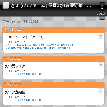
きょうわファーム | 長野の無農薬野菜・お米・りんご通販
メ
ニ
ュ
検索
ー
アーカイブ › 7月, 2012
7月 31, 2012
フルーツトマト「アイコ」
By
きょうわファーム
カテゴリー:
Kyowa Farm 柳沢
,
トマト
,
商品ジャンル
,
商品ラインナ
ップ
,
季節の野菜
,
生産者で選ぶ
,
産地で選ぶ
,
販売中
,
長野市篠ノ井
7月 25, 2012
お中元フェア
By
きょうわファーム
カテゴリー:
おトクな割引、特典一覧
7月 25, 2012
おトク定期便
By
きょうわファーム
カテゴリー:
おトクな割引、特典一覧