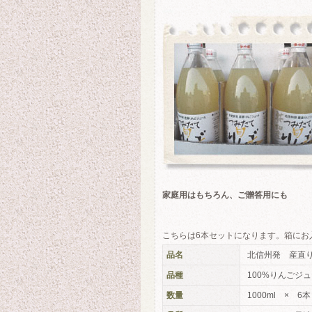
家庭用はもちろん、ご贈答用にも
こちらは6本セットになります。箱に
品名
北信州発 産直
品種
100%りんごジ
数量
1000ml × 6本