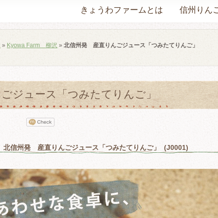
きょうわファームとは
信州りん
ぶ
»
Kyowa Farm 柳沢
»
北信州発 産直りんごジュース「つみたてりんご」
んごジュース「つみたてりんご」
北信州発 産直りんごジュース「つみたてりんご」 (J0001)