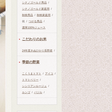
シナノゴールド秀品
/
シナノゴールド家庭用
/
秋映秀品
/
秋映家庭用
/
祝
/
つがる秀品
/
濃厚100%ジュース
こだわりのお米
24年度きぬひかり長野産
/
季節の野菜
こくうまトマト
/
アイコ
/
トマトベリー
/
シシリアンルージュ
/
ルンゴ
/
バジル
/