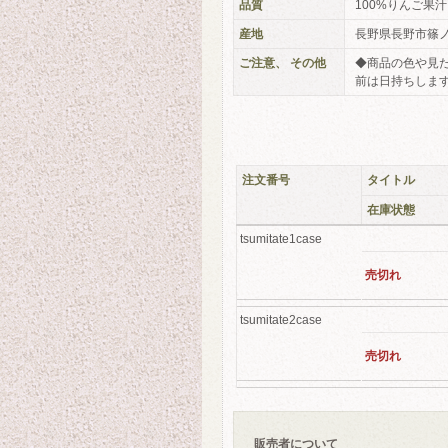
品質
100%りんご果
産地
長野県長野市篠
ご注意、 その他
◆商品の色や見
前は日持ちしま
注文番号
タイトル
在庫状態
tsumitate1case
売切れ
tsumitate2case
売切れ
販売者について