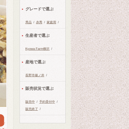
グレードで選ぶ
秀品
/
赤秀
/
家庭用
/
生産者で選ぶ
Kyowa Farm柳沢
/
産地で選ぶ
長野市篠ノ井
/
販売状況で選ぶ
販売中
/
予約受付中
/
販売終了
/