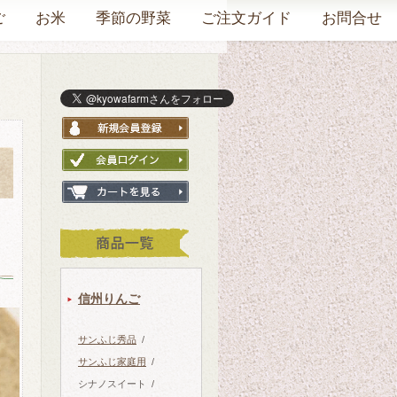
ご
お米
季節の野菜
ご注文ガイド
お問合せ
信州りんご
サンふじ秀品
/
サンふじ家庭用
/
シナノスイート
/