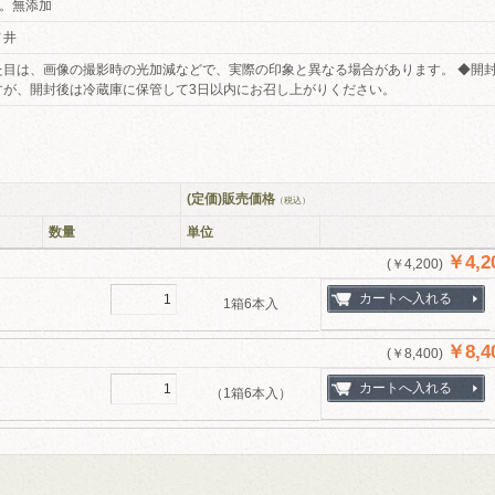
汁。無添加
ノ井
た目は、画像の撮影時の光加減などで、実際の印象と異なる場合があります。 ◆開
すが、開封後は冷蔵庫に保管して3日以内にお召し上がりください。
(定価)販売価格
（税込）
数量
単位
￥4,2
(￥4,200)
1箱6本入
￥8,4
(￥8,400)
（1箱6本入）