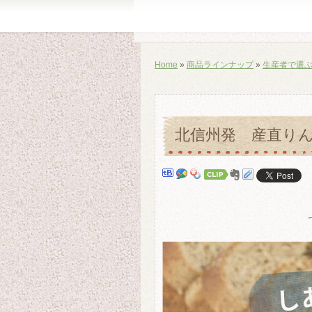
Home
»
商品ラインナップ
»
生産者で選
北信州発 産直り