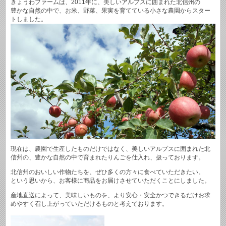
きょうわファームは、2011年に、美しいアルプスに囲まれた北信州の
豊かな自然の中で、お米、野菜、果実を育てている小さな農園からスター
トしました。
現在は、農園で生産したものだけではなく、美しいアルプスに囲まれた北
信州の、豊かな自然の中で育まれたりんごを仕入れ、扱っております。
北信州のおいしい作物たちを、ぜひ多くの方々に食べていただきたい。
という思いから、お客様に商品をお届けさせていただくことにしました。
産地直送によって、美味しいものを、より安心・安全かつできるだけお求
めやすく召し上がっていただけるものと考えております。