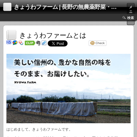
きょうわファーム | 長野の無農薬野菜・お米・りんご通販
メ
ニ
ュ
検索
ー
きょうわファームとは
はじめまして。きょうわファームです。